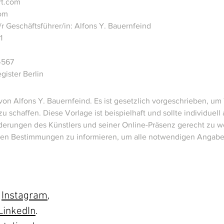
rt.com
com
r Geschäftsführer/in: Alfons Y. Bauernfeind
1
4567
gister Berlin
von Alfons Y. Bauernfeind. Es ist gesetzlich vorgeschrieben, um
 zu schaffen. Diese Vorlage ist beispielhaft und sollte individue
derungen des Künstlers und seiner Online-Präsenz gerecht zu w
chen Bestimmungen zu informieren, um alle notwendigen Angabe
f
Instagram
,
LinkedIn
.