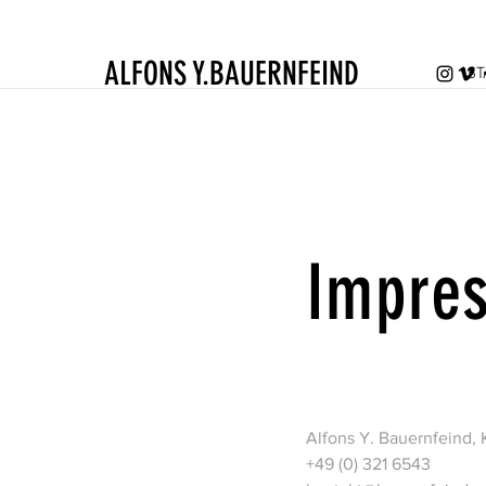
ALFONS Y.BAUERNFEIND
ST
Impre
Alfons Y. Bauernfeind, K
+49 (0) 321 6543